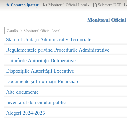
Comuna Ipotești
Monitorul Oficial Local
Selectare UAT
Monitorul Oficial
Cautăre în Monitorul Oficial Local
Statutul Unității Administrativ-Teritoriale
Regulamentele privind Procedurile Administrative
Hotărârile Autorității Deliberative
Dispozițiile Autorității Executive
Documente și Informații Financiare
Alte documente
Inventarul domeniului public
Alegeri 2024-2025