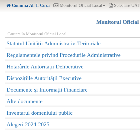
Comuna Al. I. Cuza
Monitorul Oficial Local
Selectare UAT
Monitorul Oficial
Cautăre în Monitorul Oficial Local
Statutul Unității Administrativ-Teritoriale
Regulamentele privind Procedurile Administrative
Hotărârile Autorității Deliberative
Dispozițiile Autorității Executive
Documente și Informații Financiare
Alte documente
Inventarul domeniului public
Alegeri 2024-2025