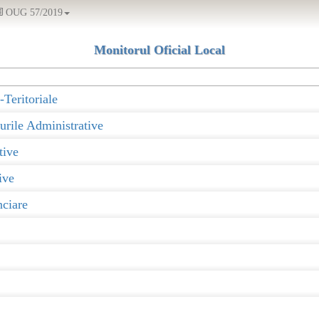
OUG 57/2019
Monitorul Oficial Local
-Teritoriale
urile Administrative
tive
ive
nciare