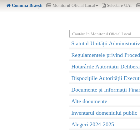
Comuna Brăești
Monitorul Oficial Local
Selectare UAT
Cautăre în Monitorul Oficial Local
Statutul Unității Administrativ
Regulamentele privind Proced
Hotărârile Autorității Delibera
Dispozițiile Autorității Execut
Documente și Informații Fina
Alte documente
Inventarul domeniului public
Alegeri 2024-2025