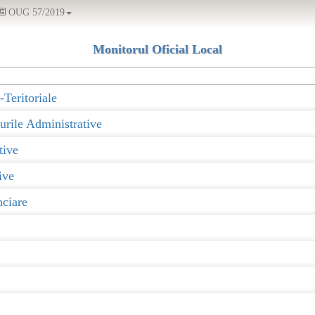
OUG 57/2019
Monitorul Oficial Local
-Teritoriale
urile Administrative
tive
ive
nciare