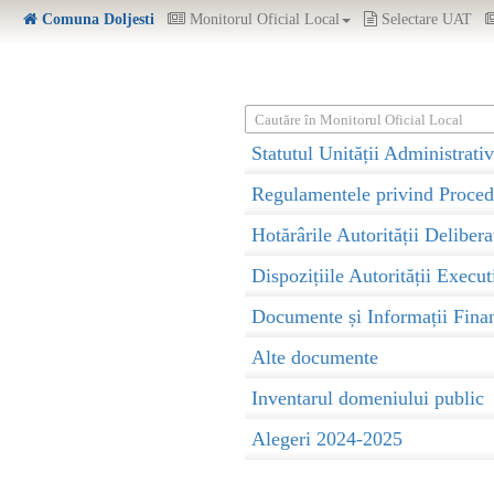
Comuna Doljesti
Monitorul Oficial Local
Selectare UAT
Cautăre în Monitorul Oficial Local
Statutul Unității Administrativ
Regulamentele privind Proced
Hotărârile Autorității Delibera
Dispozițiile Autorității Execut
Documente și Informații Fina
Alte documente
Inventarul domeniului public
Alegeri 2024-2025