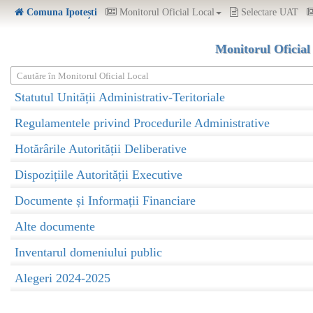
Comuna Ipotești
Monitorul Oficial Local
Selectare UAT
Monitorul Oficial
Cautăre în Monitorul Oficial Local
Statutul Unității Administrativ-Teritoriale
Regulamentele privind Procedurile Administrative
Hotărârile Autorității Deliberative
Dispozițiile Autorității Executive
Documente și Informații Financiare
Alte documente
Inventarul domeniului public
Alegeri 2024-2025