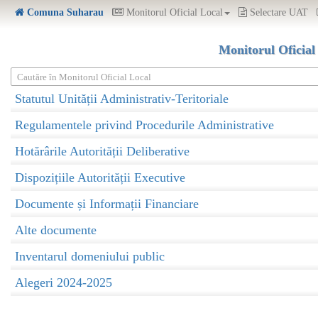
Comuna Suharau
Monitorul Oficial Local
Selectare UAT
Monitorul Oficial
Cautăre în Monitorul Oficial Local
Statutul Unității Administrativ-Teritoriale
Regulamentele privind Procedurile Administrative
Hotărârile Autorității Deliberative
Dispozițiile Autorității Executive
Documente și Informații Financiare
Alte documente
Inventarul domeniului public
Alegeri 2024-2025